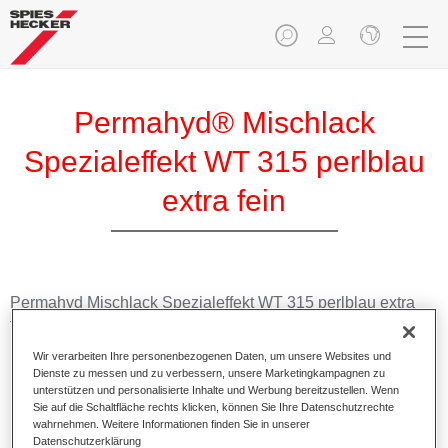
Permahyd® Mischlack
Spezialeffekt WT 315 perlblau
extra fein
Permahyd Mischlack Spezialeffekt WT 315 perlblau extra
fein eignet sich für die Ausmischung von Permahyd Hi-TEC
Basislack 480 und Permahyd Basislack 286.
Wir verarbeiten Ihre personenbezogenen Daten, um unsere Websites und
Dienste zu messen und zu verbessern, unsere Marketingkampagnen zu
unterstützen und personalisierte Inhalte und Werbung bereitzustellen. Wenn
Produktmerkmale
Sie auf die Schaltfläche rechts klicken, können Sie Ihre Datenschutzrechte
Einfach und schnell zu verarbeiten.
wahrnehmen. Weitere Informationen finden Sie in unserer
Bietet eine hohe Farbtongenauigkeit und gleichmäßige
Datenschutzerklärung