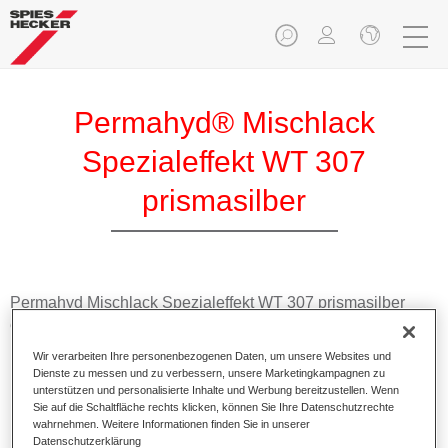
Permahyd® Mischlack
Spezialeffekt WT 307
prismasilber
Permahyd Mischlack Spezialeffekt WT 307 prismasilber
eignet sich für die Ausmischung vonPermahyd Hi-TEC
Basislack 480 und Permahyd Basislack 286.
Wir verarbeiten Ihre personenbezogenen Daten, um unsere Websites und
Dienste zu messen und zu verbessern, unsere Marketingkampagnen zu
unterstützen und personalisierte Inhalte und Werbung bereitzustellen. Wenn
Produktmerkmale
Sie auf die Schaltfläche rechts klicken, können Sie Ihre Datenschutzrechte
Einfach und schnell zu verarbeiten.
wahrnehmen. Weitere Informationen finden Sie in unserer
Bietet eine hohe Farbtongenauigkeit und gleichmäßige
Datenschutzerklärung