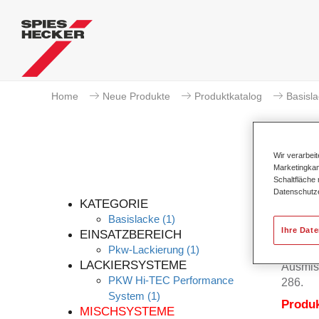
Home
Neue Produkte
Produktkatalog
Basisl
Wir verarbei
Marketingkam
Schaltfläche
Datenschutz
KATEGORIE
Basislacke
(1)
Ihre Dat
EINSATZBEREICH
Pkw-Lackierung
(1)
Permahy
LACKIERSYSTEME
Ausmis
PKW Hi-TEC Performance
286.
System
(1)
Produ
MISCHSYSTEME