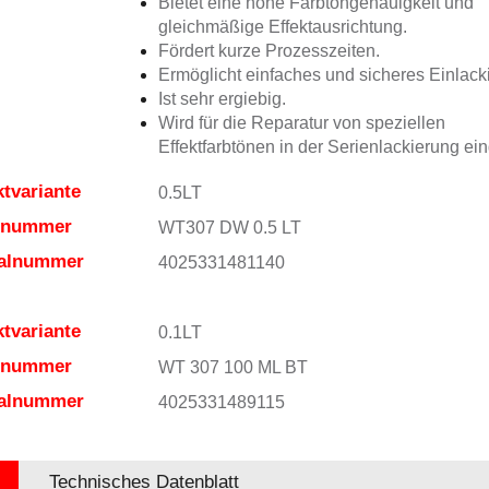
Bietet eine hohe Farbtongenauigkeit und
gleichmäßige Effektausrichtung.
Fördert kurze Prozesszeiten.
Ermöglicht einfaches und sicheres Einlack
Ist sehr ergiebig.
Wird für die Reparatur von speziellen
Effektfarbtönen in der Serienlackierung ein
tvariante
0.5LT
elnummer
WT307 DW 0.5 LT
ialnummer
4025331481140
tvariante
0.1LT
elnummer
WT 307 100 ML BT
ialnummer
4025331489115
Technisches Datenblatt