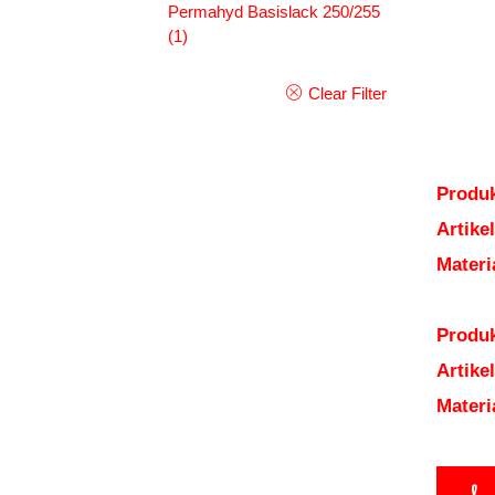
Permahyd Basislack 250/255
(1)
Clear Filter
Produk
Artik
Mater
Produk
Artik
Mater