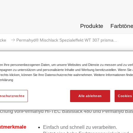
Produkte
Farbtön
acke
Permahyd® Mischlack Spezialeffekt WT 307 prisma...
ten Ihre personenbezogenen Daten, um unsere Websites und Dienste zu messen und zu ver
pagnen zu unterstützen und personalisierte Inhalte und Werbung bereitzustellen. Wenn Sie a
 rechts klicken, können Sie Ihre Datenschutzrechte wahrnehmen. Weitere Informationen finde
Permahyd® Mischlack Spezialeffe
erklärung
enschutzrechte
Alle ablehnen
Cookies 
d Mischlack Spezialeffekt WT 307 prismasilber eignet sich für
chung vonPermahyd Hi-TEC Basislack 480 und Permahyd Bas
ktmerkmale
Einfach und schnell zu verarbeiten.