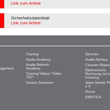
Link zum Artikel
Sicherheitsdatenblatt
Link zum Artikel
Training
Services
Axalta Academy
Axalta Nimbus
Axalta Refinish
Caravan-Repar
nagement
Academy
Elektronische
Training Videos "Video-
Rechnung mit e
TEC"
Invoicing
Unsere Seminare
Spies Hecker Pr
e.V.
Drivus
IDENTICA