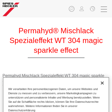
Permahyd® Mischlack
Spezialeffekt WT 304 magic
sparkle effect
Permahyd Mischlack Spezialeffekt WT 304 magic sparkle
effect eignet sich für die Ausmischung von Permahyd Hi-
TEC Basislack 480 und Permahyd Basislack 286.
Wir verarbeiten Ihre personenbezogenen Daten, um unsere Websites und
Dienste zu messen und zu verbessern, unsere Marketingkampagnen zu
unterstützen und personalisierte Inhalte und Werbung bereitzustellen. Wenn
Produktmerkmale
Sie auf die Schaltfläche rechts klicken, können Sie Ihre Datenschutzrechte
Einfach und schnell zu verarbeiten.
wahrnehmen. Weitere Informationen finden Sie in unserer
Bietet eine hohe Farbtongenauigkeit und gleichmäßige
Datenschutzerklärung