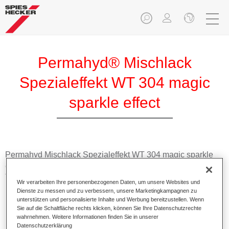
Permahyd® Mischlack
Spezialeffekt WT 304 magic
sparkle effect
Permahyd Mischlack Spezialeffekt WT 304 magic sparkle
effect eignet sich für die Ausmischung von Permahyd Hi-
TEC Basislack 480 und Permahyd Basislack 286.
Wir verarbeiten Ihre personenbezogenen Daten, um unsere Websites und
Dienste zu messen und zu verbessern, unsere Marketingkampagnen zu
unterstützen und personalisierte Inhalte und Werbung bereitzustellen. Wenn
Produktmerkmale
Sie auf die Schaltfläche rechts klicken, können Sie Ihre Datenschutzrechte
Einfach und schnell zu verarbeiten.
wahrnehmen. Weitere Informationen finden Sie in unserer
Bietet eine hohe Farbtongenauigkeit und gleichmäßige
Datenschutzerklärung