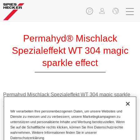
Permahyd® Mischlack
Spezialeffekt WT 304 magic
sparkle effect
Permahyd Mischlack Spezialeffekt WT 304 magic sparkle
effect eignet sich für die Ausmischung von Permahyd Hi-
TEC Basislack 480 und Permahyd Basislack 286.
Wir verarbeiten Ihre personenbezogenen Daten, um unsere Websites und
Dienste zu messen und zu verbessern, unsere Marketingkampagnen zu
unterstützen und personalisierte Inhalte und Werbung bereitzustellen. Wenn
Produktmerkmale
Sie auf die Schaltfläche rechts klicken, können Sie Ihre Datenschutzrechte
Einfach und schnell zu verarbeiten.
wahrnehmen. Weitere Informationen finden Sie in unserer
Bietet eine hohe Farbtongenauigkeit und gleichmäßige
Datenschutzerklärung