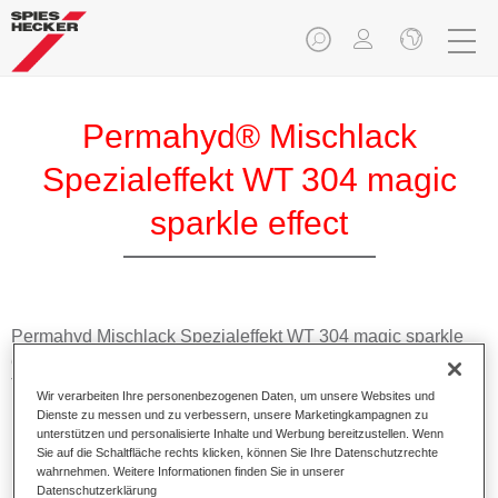
Permahyd® Mischlack
Spezialeffekt WT 304 magic
sparkle effect
Permahyd Mischlack Spezialeffekt WT 304 magic sparkle
effect eignet sich für die Ausmischung von Permahyd Hi-
TEC Basislack 480 und Permahyd Basislack 286.
Wir verarbeiten Ihre personenbezogenen Daten, um unsere Websites und
Dienste zu messen und zu verbessern, unsere Marketingkampagnen zu
unterstützen und personalisierte Inhalte und Werbung bereitzustellen. Wenn
Produktmerkmale
Sie auf die Schaltfläche rechts klicken, können Sie Ihre Datenschutzrechte
Einfach und schnell zu verarbeiten.
wahrnehmen. Weitere Informationen finden Sie in unserer
Bietet eine hohe Farbtongenauigkeit und gleichmäßige
Datenschutzerklärung