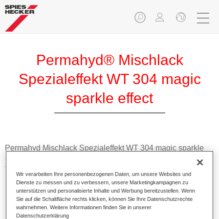
Permahyd® Mischlack
Spezialeffekt WT 304 magic
sparkle effect
Permahyd Mischlack Spezialeffekt WT 304 magic sparkle
effect eignet sich für die Ausmischung von Permahyd Hi-
TEC Basislack 480 und Permahyd Basislack 286.
Wir verarbeiten Ihre personenbezogenen Daten, um unsere Websites und
Dienste zu messen und zu verbessern, unsere Marketingkampagnen zu
unterstützen und personalisierte Inhalte und Werbung bereitzustellen. Wenn
Produktmerkmale
Sie auf die Schaltfläche rechts klicken, können Sie Ihre Datenschutzrechte
Einfach und schnell zu verarbeiten.
wahrnehmen. Weitere Informationen finden Sie in unserer
Bietet eine hohe Farbtongenauigkeit und gleichmäßige
Datenschutzerklärung