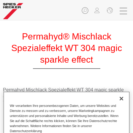
Permahyd® Mischlack
Spezialeffekt WT 304 magic
sparkle effect
Permahyd Mischlack Spezialeffekt WT 304 magic sparkle
effect eignet sich für die Ausmischung von Permahyd Hi-
TEC Basislack 480 und Permahyd Basislack 286.
Wir verarbeiten Ihre personenbezogenen Daten, um unsere Websites und
Dienste zu messen und zu verbessern, unsere Marketingkampagnen zu
unterstützen und personalisierte Inhalte und Werbung bereitzustellen. Wenn
Produktmerkmale
Sie auf die Schaltfläche rechts klicken, können Sie Ihre Datenschutzrechte
Einfach und schnell zu verarbeiten.
wahrnehmen. Weitere Informationen finden Sie in unserer
Bietet eine hohe Farbtongenauigkeit und gleichmäßige
Datenschutzerklärung