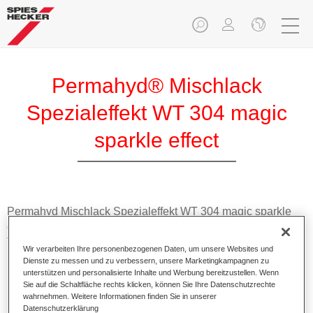
Permahyd® Mischlack
Spezialeffekt WT 304 magic
sparkle effect
Permahyd Mischlack Spezialeffekt WT 304 magic sparkle
effect eignet sich für die Ausmischung von Permahyd Hi-
TEC Basislack 480 und Permahyd Basislack 286.
Wir verarbeiten Ihre personenbezogenen Daten, um unsere Websites und
Dienste zu messen und zu verbessern, unsere Marketingkampagnen zu
unterstützen und personalisierte Inhalte und Werbung bereitzustellen. Wenn
Produktmerkmale
Sie auf die Schaltfläche rechts klicken, können Sie Ihre Datenschutzrechte
Einfach und schnell zu verarbeiten.
wahrnehmen. Weitere Informationen finden Sie in unserer
Bietet eine hohe Farbtongenauigkeit und gleichmäßige
Datenschutzerklärung