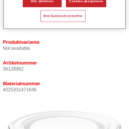
Alle ablehnen
Cookies akzeptieren
Bietet ein gutes Standvermögen.
Verfügt über ein hohes Deckvermögen.
Ihre Datenschutzrechte
Besitzt eine hohe Farbtongenauigkeit.
Kann mit Permasolid HS Klarlack überlackiert werden.
Produktvariante
Not available
Artikelnummer
36128962
Materialnummer
4025331471646