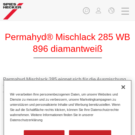
Permahyd® Mischlack 285 WB
896 diamantweiß
Permahyd Mischlack 285 eignet sich für die Ausmischung
von Permahyd Perlmutt Basislack 285, einem hochwertigen
wasserverdünnbaren Basislacksystem. Es basiert auf einer
Wir verarbeiten Ihre personenbezogenen Daten, um unsere Websites und
speziellen PU-Dispersionstechnologie für Uni- und
Dienste zu messen und zu verbessern, unsere Marketingkampagnen zu
unterstützen und personalisierte Inhalte und Werbung bereitzustellen. Wenn
Effektlackierungen.
Sie auf die Schaltfläche rechts klicken, können Sie Ihre Datenschutzrechte
wahrnehmen. Weitere Informationen finden Sie in unserer
Datenschutzerklärung
Produktmerkmale
Ermöglicht eine einfache und schnelle Verarbeitung in
1,5 Spritzgängen.