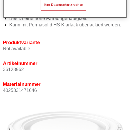
Ihre Datenschutzrechte
Bietet ein gutes Standvermögen.
Verfügt über ein hohes Deckvermögen.
Besitzt eine hohe Farbtongenauigkeit.
Kann mit Permasolid HS Klarlack überlackiert werden.
Produktvariante
Not available
Artikelnummer
36128962
Materialnummer
4025331471646