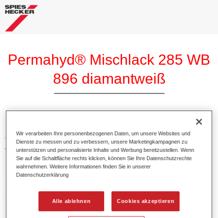
Permahyd® Mischlack 285 WB
896 diamantweiß
Permahyd Mischlack 285 eignet sich für die Ausmischung
Wir verarbeiten Ihre personenbezogenen Daten, um unsere Websites und
von Permahyd Perlmutt Basislack 285, einem hochwertigen
Dienste zu messen und zu verbessern, unsere Marketingkampagnen zu
wasserverdünnbaren Basislacksystem. Es basiert auf einer
unterstützen und personalisierte Inhalte und Werbung bereitzustellen. Wenn
Sie auf die Schaltfläche rechts klicken, können Sie Ihre Datenschutzrechte
speziellen PU-Dispersionstechnologie für Uni- und
wahrnehmen. Weitere Informationen finden Sie in unserer
Effektlackierungen.
Datenschutzerklärung
Produktmerkmale
Alle ablehnen
Cookies akzeptieren
Ermöglicht eine einfache und schnelle Verarbeitung in
1,5 Spritzgängen.