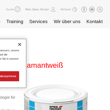
Suche
Mein Spies Hecker
Weltweit
e
Training
Services
Wir über uns
Kontakt
bessern, unsere
uf die
n Sie in unserer
B 896 diamantweiß
akzeptieren
yd
logie für