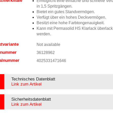
ktmerkmale
Ermöglicht eine einfache und schnelle Ver
in 1,5 Spritzgängen.
Bietet ein gutes Standvermögen.
Verfügt über ein hohes Deckvermögen.
Besitzt eine hohe Farbtongenauigkeit.
Kann mit Permasolid HS Klarlack überlacki
werden.
tvariante
Not available
elnummer
36128962
ialnummer
4025331471646
Technisches Datenblatt
Link zum Artikel
Sicherheitsdatenblatt
Link zum Artikel