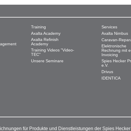
Training
Services
Axalta Academy
Axalta Nimbus
Axalta Refinish
Caravan-Repar
nagement
Academy
Elektronische
Training Videos "Video-
Rechnung mit e
TEC"
Invoicing
Unsere Seminare
Spies Hecker Pr
e.V.
Drivus
IDENTICA
ichnungen für Produkte und Dienstleistungen der Spies Hecke