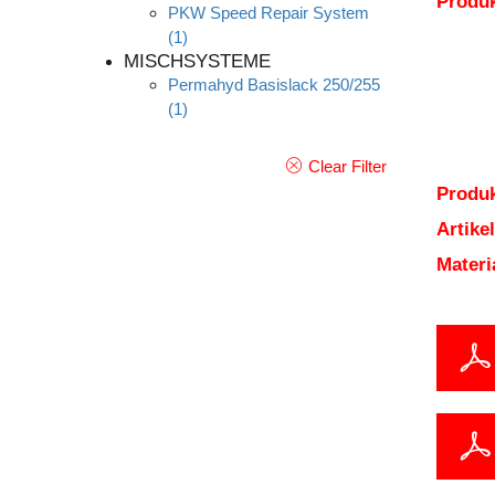
Produ
PKW Speed Repair System
(1)
MISCHSYSTEME
Permahyd Basislack 250/255
(1)
Clear Filter
Produk
Artik
Mater