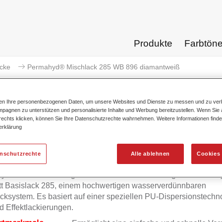
Produkte
Farbtön
acke
Permahyd® Mischlack 285 WB 896 diamantweiß
ten Ihre personenbezogenen Daten, um unsere Websites und Dienste zu messen und zu ver
pagnen zu unterstützen und personalisierte Inhalte und Werbung bereitzustellen. Wenn Sie a
 rechts klicken, können Sie Ihre Datenschutzrechte wahrnehmen. Weitere Informationen finde
Permahyd® Mischlack 285 W
erklärung
enschutzrechte
Alle ablehnen
Cookies 
yd Mischlack 285 eignet sich für die Ausmischung von Permah
tt Basislack 285, einem hochwertigen wasserverdünnbaren
cksystem. Es basiert auf einer speziellen PU-Dispersionstechno
d Effektlackierungen.