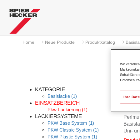
Home
Neue Produkte
Produktkatalog
Basisl
Wir verarbei
Marketingkam
Schaltfläche
Datenschutz
KATEGORIE
Basislacke
(1)
Ihre Dat
EINSATZBEREICH
Pkw-Lackierung
(1)
Permah
LACKIERSYSTEME
Perlmu
PKW Base System
(1)
Basisla
PKW Classic System
(1)
Uni- un
PKW Plastic System
(1)