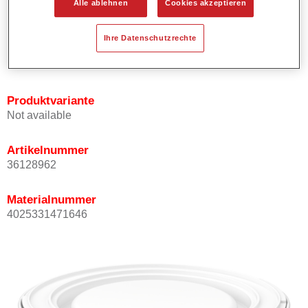
Alle ablehnen
Cookies akzeptieren
Bietet ein gutes Standvermögen.
Verfügt über ein hohes Deckvermögen.
Ihre Datenschutzrechte
Besitzt eine hohe Farbtongenauigkeit.
Kann mit Permasolid HS Klarlack überlackiert werden.
Produktvariante
Not available
Artikelnummer
36128962
Materialnummer
4025331471646