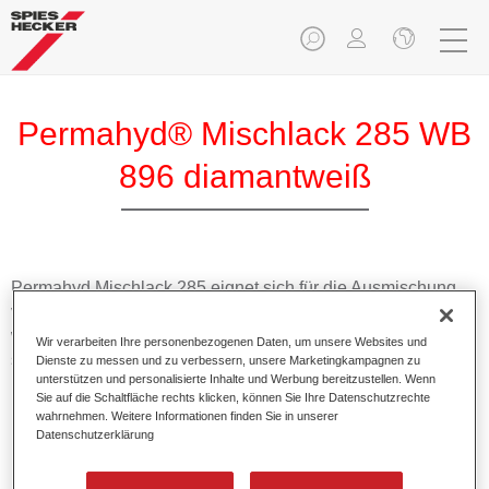
Permahyd® Mischlack 285 WB
896 diamantweiß
Permahyd Mischlack 285 eignet sich für die Ausmischung
von Permahyd Perlmutt Basislack 285, einem hochwertigen
wasserverdünnbaren Basislacksystem. Es basiert auf einer
Wir verarbeiten Ihre personenbezogenen Daten, um unsere Websites und
speziellen PU-Dispersionstechnologie für Uni- und
Dienste zu messen und zu verbessern, unsere Marketingkampagnen zu
unterstützen und personalisierte Inhalte und Werbung bereitzustellen. Wenn
Effektlackierungen.
Sie auf die Schaltfläche rechts klicken, können Sie Ihre Datenschutzrechte
wahrnehmen. Weitere Informationen finden Sie in unserer
Datenschutzerklärung
Produktmerkmale
Ermöglicht eine einfache und schnelle Verarbeitung in
1,5 Spritzgängen.