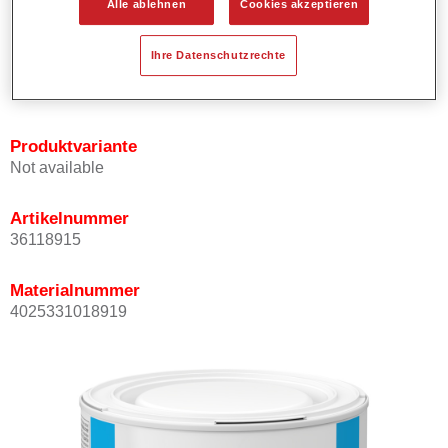
Alle ablehnen
Cookies akzeptieren
Bietet ein gutes Standvermögen.
Verfügt über ein hohes Deckvermögen.
Ihre Datenschutzrechte
Besitzt eine hohe Farbtongenauigkeit.
Kann mit Permasolid HS Klarlack überlackiert werden.
Produktvariante
Not available
Artikelnummer
36118915
Materialnummer
4025331018919