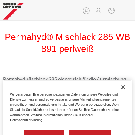
Permahyd® Mischlack 285 WB
891 perlweiß
Permahyd Mischlack 285 eignet sich für die Ausmischung
von Permahyd Perlmutt Basislack 285, einem hochwertigen
wasserverdünnbaren Basislacksystem. Es basiert auf einer
Wir verarbeiten Ihre personenbezogenen Daten, um unsere Websites und
speziellen PU-Dispersionstechnologie für Uni- und
Dienste zu messen und zu verbessern, unsere Marketingkampagnen zu
unterstützen und personalisierte Inhalte und Werbung bereitzustellen. Wenn
Effektlackierungen.
Sie auf die Schaltfläche rechts klicken, können Sie Ihre Datenschutzrechte
wahrnehmen. Weitere Informationen finden Sie in unserer
Datenschutzerklärung
Produktmerkmale
Ermöglicht eine einfache und schnelle Verarbeitung in
1,5 Spritzgängen.