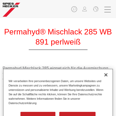
Permahyd® Mischlack 285 WB
891 perlweiß
Permahyd Mischlack 285 eignet sich für die Ausmischung
von Permahyd Perlmutt Basislack 285, einem hochwertigen
wasserverdünnbaren Basislacksystem. Es basiert auf einer
Wir verarbeiten Ihre personenbezogenen Daten, um unsere Websites und
speziellen PU-Dispersionstechnologie für Uni- und
Dienste zu messen und zu verbessern, unsere Marketingkampagnen zu
unterstützen und personalisierte Inhalte und Werbung bereitzustellen. Wenn
Effektlackierungen.
Sie auf die Schaltfläche rechts klicken, können Sie Ihre Datenschutzrechte
wahrnehmen. Weitere Informationen finden Sie in unserer
Datenschutzerklärung
Produktmerkmale
Ermöglicht eine einfache und schnelle Verarbeitung in
1,5 Spritzgängen.