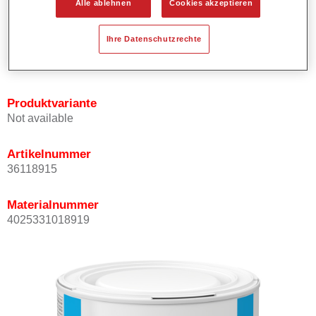
Alle ablehnen
Cookies akzeptieren
Bietet ein gutes Standvermögen.
Verfügt über ein hohes Deckvermögen.
Ihre Datenschutzrechte
Besitzt eine hohe Farbtongenauigkeit.
Kann mit Permasolid HS Klarlack überlackiert werden.
Produktvariante
Not available
Artikelnummer
36118915
Materialnummer
4025331018919