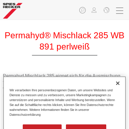
Permahyd® Mischlack 285 WB
891 perlweiß
Permahyd Mischlack 285 eignet sich für die Ausmischung
von Permahyd Perlmutt Basislack 285, einem hochwertigen
wasserverdünnbaren Basislacksystem. Es basiert auf einer
Wir verarbeiten Ihre personenbezogenen Daten, um unsere Websites und
speziellen PU-Dispersionstechnologie für Uni- und
Dienste zu messen und zu verbessern, unsere Marketingkampagnen zu
unterstützen und personalisierte Inhalte und Werbung bereitzustellen. Wenn
Effektlackierungen.
Sie auf die Schaltfläche rechts klicken, können Sie Ihre Datenschutzrechte
wahrnehmen. Weitere Informationen finden Sie in unserer
Datenschutzerklärung
Produktmerkmale
Ermöglicht eine einfache und schnelle Verarbeitung in
1,5 Spritzgängen.