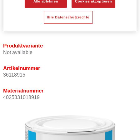
Alle ablehnen
Cookies akzeptieren
Bietet ein gutes Standvermögen.
Verfügt über ein hohes Deckvermögen.
Ihre Datenschutzrechte
Besitzt eine hohe Farbtongenauigkeit.
Kann mit Permasolid HS Klarlack überlackiert werden.
Produktvariante
Not available
Artikelnummer
36118915
Materialnummer
4025331018919