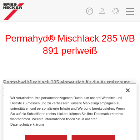
Permahyd® Mischlack 285 WB
891 perlweiß
Permahyd Mischlack 285 eignet sich für die Ausmischung
von Permahyd Perlmutt Basislack 285, einem hochwertigen
wasserverdünnbaren Basislacksystem. Es basiert auf einer
Wir verarbeiten Ihre personenbezogenen Daten, um unsere Websites und
speziellen PU-Dispersionstechnologie für Uni- und
Dienste zu messen und zu verbessern, unsere Marketingkampagnen zu
unterstützen und personalisierte Inhalte und Werbung bereitzustellen. Wenn
Effektlackierungen.
Sie auf die Schaltfläche rechts klicken, können Sie Ihre Datenschutzrechte
wahrnehmen. Weitere Informationen finden Sie in unserer
Datenschutzerklärung
Produktmerkmale
Ermöglicht eine einfache und schnelle Verarbeitung in
1,5 Spritzgängen.