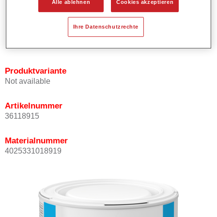
Alle ablehnen
Cookies akzeptieren
Bietet ein gutes Standvermögen.
Verfügt über ein hohes Deckvermögen.
Ihre Datenschutzrechte
Besitzt eine hohe Farbtongenauigkeit.
Kann mit Permasolid HS Klarlack überlackiert werden.
Produktvariante
Not available
Artikelnummer
36118915
Materialnummer
4025331018919