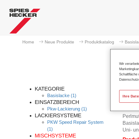
Home
Neue Produkte
Produktkatalog
Basisl
Wir verarbei
Marketingkam
Schaltfläche
Datenschutz
KATEGORIE
Basislacke
(1)
Ihre Dat
EINSATZBEREICH
Pkw-Lackierung
(1)
Permah
LACKIERSYSTEME
Perlmu
PKW Speed Repair System
Basisla
(1)
Uni- un
MISCHSYSTEME