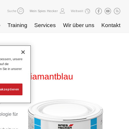
Suche
Mein Spies Hecker
Weltweit
e
Training
Services
Wir über uns
Kontakt
bessern, unsere
uf die
n Sie in unserer
B 885 diamantblau
akzeptieren
yd
logie für