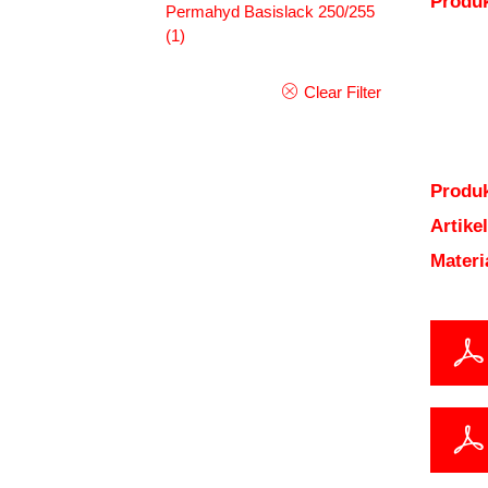
Produ
Permahyd Basislack 250/255
(1)
Clear Filter
Produk
Artik
Mater