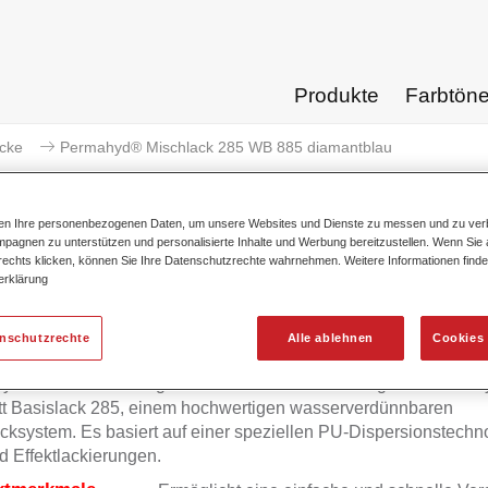
Produkte
Farbtön
acke
Permahyd® Mischlack 285 WB 885 diamantblau
ten Ihre personenbezogenen Daten, um unsere Websites und Dienste zu messen und zu ver
pagnen zu unterstützen und personalisierte Inhalte und Werbung bereitzustellen. Wenn Sie a
 rechts klicken, können Sie Ihre Datenschutzrechte wahrnehmen. Weitere Informationen finde
Permahyd® Mischlack 285 W
erklärung
enschutzrechte
Alle ablehnen
Cookies 
yd Mischlack 285 eignet sich für die Ausmischung von Permah
tt Basislack 285, einem hochwertigen wasserverdünnbaren
cksystem. Es basiert auf einer speziellen PU-Dispersionstechno
d Effektlackierungen.