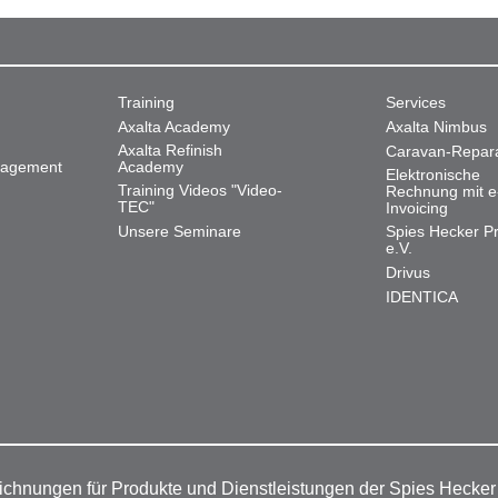
Training
Services
Axalta Academy
Axalta Nimbus
Axalta Refinish
Caravan-Repar
nagement
Academy
Elektronische
Training Videos "Video-
Rechnung mit e
TEC"
Invoicing
Unsere Seminare
Spies Hecker Pr
e.V.
Drivus
IDENTICA
ichnungen für Produkte und Dienstleistungen der Spies Hecke