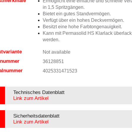
ktmerkmale
Ermöglicht eine einfache und schnelle Ver
in 1,5 Spritzgängen.
Bietet ein gutes Standvermögen.
Verfügt über ein hohes Deckvermögen.
Besitzt eine hohe Farbtongenauigkeit.
Kann mit Permasolid HS Klarlack überlacki
werden.
tvariante
Not available
elnummer
36128851
ialnummer
4025331471523
Technisches Datenblatt
Link zum Artikel
Sicherheitsdatenblatt
Link zum Artikel