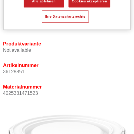
Alle ablehnen
Cookies akzeptieren
Bietet ein gutes Standvermögen.
Verfügt über ein hohes Deckvermögen.
Ihre Datenschutzrechte
Besitzt eine hohe Farbtongenauigkeit.
Kann mit Permasolid HS Klarlack überlackiert werden.
Produktvariante
Not available
Artikelnummer
36128851
Materialnummer
4025331471523