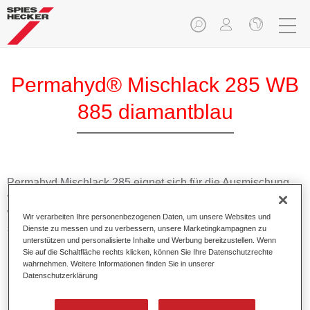
Permahyd® Mischlack 285 WB
885 diamantblau
Permahyd Mischlack 285 eignet sich für die Ausmischung
von Permahyd Perlmutt Basislack 285, einem hochwertigen
wasserverdünnbaren Basislacksystem. Es basiert auf einer
Wir verarbeiten Ihre personenbezogenen Daten, um unsere Websites und
speziellen PU-Dispersionstechnologie für Uni- und
Dienste zu messen und zu verbessern, unsere Marketingkampagnen zu
unterstützen und personalisierte Inhalte und Werbung bereitzustellen. Wenn
Effektlackierungen.
Sie auf die Schaltfläche rechts klicken, können Sie Ihre Datenschutzrechte
wahrnehmen. Weitere Informationen finden Sie in unserer
Datenschutzerklärung
Produktmerkmale
Ermöglicht eine einfache und schnelle Verarbeitung in
1,5 Spritzgängen.