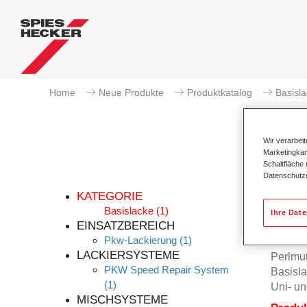
Home
Neue Produkte
Produktkatalog
Basisl
Wir verarbei
Marketingkam
Schaltfläche
Datenschutz
KATEGORIE
Basislacke
(1)
Ihre Dat
EINSATZBEREICH
Pkw-Lackierung
(1)
Permah
LACKIERSYSTEME
Perlmu
PKW Speed Repair System
Basisla
(1)
Uni- un
MISCHSYSTEME