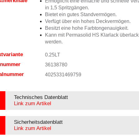
ktmerkmale
Ermöglicht eine einfache und schnelle Ver
in 1,5 Spritzgängen.
Bietet ein gutes Standvermögen.
Verfügt über ein hohes Deckvermögen.
Besitzt eine hohe Farbtongenauigkeit.
Kann mit Permasolid HS Klarlack überlacki
werden.
tvariante
0.25LT
elnummer
36138780
ialnummer
4025331469759
Technisches Datenblatt
Link zum Artikel
Sicherheitsdatenblatt
Link zum Artikel