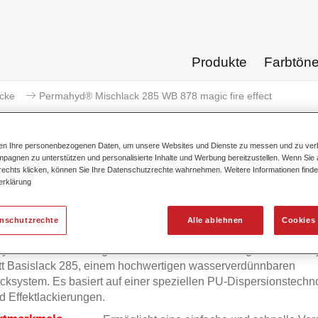
Produkte
Farbtön
acke
Permahyd® Mischlack 285 WB 878 magic fire effect
ten Ihre personenbezogenen Daten, um unsere Websites und Dienste zu messen und zu ver
pagnen zu unterstützen und personalisierte Inhalte und Werbung bereitzustellen. Wenn Sie a
 rechts klicken, können Sie Ihre Datenschutzrechte wahrnehmen. Weitere Informationen finde
Permahyd® Mischlack 285 WB 8
erklärung
enschutzrechte
Alle ablehnen
Cookies 
yd Mischlack 285 eignet sich für die Ausmischung von Permah
tt Basislack 285, einem hochwertigen wasserverdünnbaren
cksystem. Es basiert auf einer speziellen PU-Dispersionstechno
d Effektlackierungen.