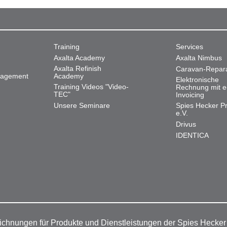
Training
Services
Axalta Academy
Axalta Nimbus
Axalta Refinish
Caravan-Repar
nagement
Academy
Elektronische
Training Videos "Video-
Rechnung mit e
TEC"
Invoicing
Unsere Seminare
Spies Hecker Pr
e.V.
Drivus
IDENTICA
ichnungen für Produkte und Dienstleistungen der Spies Hecke