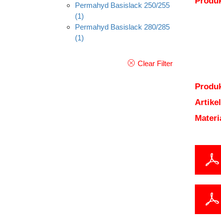
Produ
Permahyd Basislack 250/255
(1)
Permahyd Basislack 280/285
(1)
Clear Filter
Produk
Artik
Mater