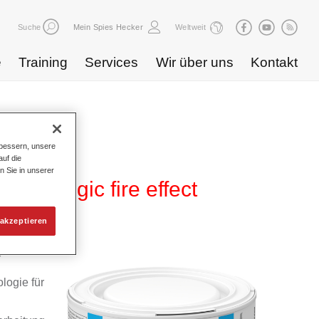
Suche
Mein Spies Hecker
Weltweit
e
Training
Services
Wir über uns
Kontakt
bessern, unsere
uf die
n Sie in unserer
78 magic fire effect
akzeptieren
yd
logie für