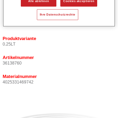
Alle ablehnen
Cookies akzeptieren
Bietet ein gutes Standvermögen.
Verfügt über ein hohes Deckvermögen.
Ihre Datenschutzrechte
Besitzt eine hohe Farbtongenauigkeit.
Kann mit Permasolid HS Klarlack überlackiert werden.
Produktvariante
0.25LT
Artikelnummer
36138760
Materialnummer
4025331469742