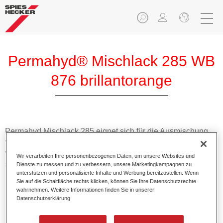
Permahyd® Mischlack 285 WB
876 brillantorange
Permahyd Mischlack 285 eignet sich für die Ausmischung
von Permahyd Perlmutt Basislack 285, einem hochwertigen
wasserverdünnbaren Basislacksystem. Es basiert auf einer
Wir verarbeiten Ihre personenbezogenen Daten, um unsere Websites und
speziellen PU-Dispersionstechnologie für Uni- und
Dienste zu messen und zu verbessern, unsere Marketingkampagnen zu
unterstützen und personalisierte Inhalte und Werbung bereitzustellen. Wenn
Effektlackierungen.
Sie auf die Schaltfläche rechts klicken, können Sie Ihre Datenschutzrechte
wahrnehmen. Weitere Informationen finden Sie in unserer
Datenschutzerklärung
Produktmerkmale
Ermöglicht eine einfache und schnelle Verarbeitung in
1,5 Spritzgängen.