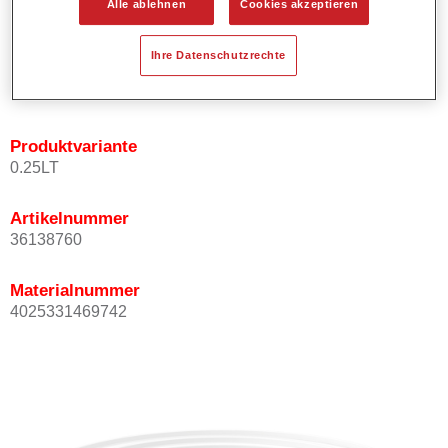
Alle ablehnen
Cookies akzeptieren
Bietet ein gutes Standvermögen.
Verfügt über ein hohes Deckvermögen.
Ihre Datenschutzrechte
Besitzt eine hohe Farbtongenauigkeit.
Kann mit Permasolid HS Klarlack überlackiert werden.
Produktvariante
0.25LT
Artikelnummer
36138760
Materialnummer
4025331469742