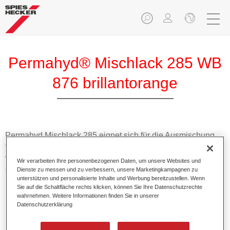
Permahyd® Mischlack 285 WB
876 brillantorange
Permahyd Mischlack 285 eignet sich für die Ausmischung
von Permahyd Perlmutt Basislack 285, einem hochwertigen
wasserverdünnbaren Basislacksystem. Es basiert auf einer
Wir verarbeiten Ihre personenbezogenen Daten, um unsere Websites und
speziellen PU-Dispersionstechnologie für Uni- und
Dienste zu messen und zu verbessern, unsere Marketingkampagnen zu
unterstützen und personalisierte Inhalte und Werbung bereitzustellen. Wenn
Effektlackierungen.
Sie auf die Schaltfläche rechts klicken, können Sie Ihre Datenschutzrechte
wahrnehmen. Weitere Informationen finden Sie in unserer
Datenschutzerklärung
Produktmerkmale
Ermöglicht eine einfache und schnelle Verarbeitung in
1,5 Spritzgängen.