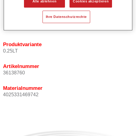
Alle ablehnen
Cookies akzeptieren
Bietet ein gutes Standvermögen.
Verfügt über ein hohes Deckvermögen.
Ihre Datenschutzrechte
Besitzt eine hohe Farbtongenauigkeit.
Kann mit Permasolid HS Klarlack überlackiert werden.
Produktvariante
0.25LT
Artikelnummer
36138760
Materialnummer
4025331469742