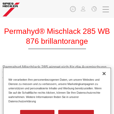
Permahyd® Mischlack 285 WB
876 brillantorange
Permahyd Mischlack 285 eignet sich für die Ausmischung
von Permahyd Perlmutt Basislack 285, einem hochwertigen
wasserverdünnbaren Basislacksystem. Es basiert auf einer
Wir verarbeiten Ihre personenbezogenen Daten, um unsere Websites und
speziellen PU-Dispersionstechnologie für Uni- und
Dienste zu messen und zu verbessern, unsere Marketingkampagnen zu
unterstützen und personalisierte Inhalte und Werbung bereitzustellen. Wenn
Effektlackierungen.
Sie auf die Schaltfläche rechts klicken, können Sie Ihre Datenschutzrechte
wahrnehmen. Weitere Informationen finden Sie in unserer
Datenschutzerklärung
Produktmerkmale
Ermöglicht eine einfache und schnelle Verarbeitung in
1,5 Spritzgängen.