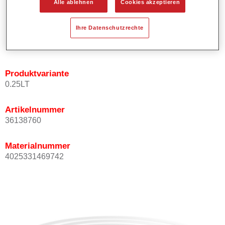
Alle ablehnen
Cookies akzeptieren
Bietet ein gutes Standvermögen.
Verfügt über ein hohes Deckvermögen.
Ihre Datenschutzrechte
Besitzt eine hohe Farbtongenauigkeit.
Kann mit Permasolid HS Klarlack überlackiert werden.
Produktvariante
0.25LT
Artikelnummer
36138760
Materialnummer
4025331469742