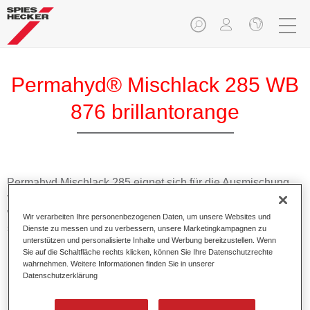
Permahyd® Mischlack 285 WB
876 brillantorange
Permahyd Mischlack 285 eignet sich für die Ausmischung
von Permahyd Perlmutt Basislack 285, einem hochwertigen
wasserverdünnbaren Basislacksystem. Es basiert auf einer
Wir verarbeiten Ihre personenbezogenen Daten, um unsere Websites und
speziellen PU-Dispersionstechnologie für Uni- und
Dienste zu messen und zu verbessern, unsere Marketingkampagnen zu
unterstützen und personalisierte Inhalte und Werbung bereitzustellen. Wenn
Effektlackierungen.
Sie auf die Schaltfläche rechts klicken, können Sie Ihre Datenschutzrechte
wahrnehmen. Weitere Informationen finden Sie in unserer
Datenschutzerklärung
Produktmerkmale
Ermöglicht eine einfache und schnelle Verarbeitung in
1,5 Spritzgängen.