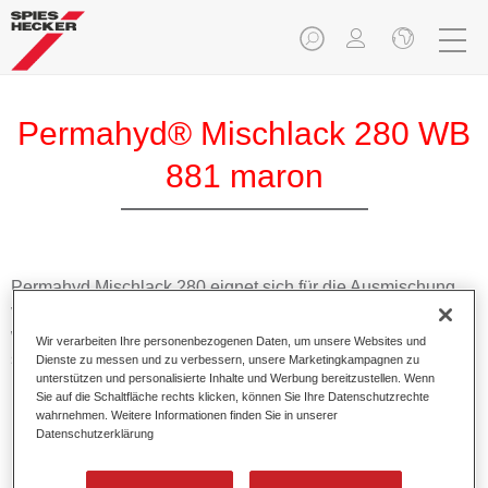
Permahyd® Mischlack 280 WB
881 maron
Permahyd Mischlack 280 eignet sich für die Ausmischung
von Permahyd Perlmutt Basislack 285, einem hochwertigen
wasserverdünnbaren Basislacksystem. Es basiert auf einer
Wir verarbeiten Ihre personenbezogenen Daten, um unsere Websites und
speziellen PU-Dispersionstechnologie für Uni- und
Dienste zu messen und zu verbessern, unsere Marketingkampagnen zu
unterstützen und personalisierte Inhalte und Werbung bereitzustellen. Wenn
Effektlackierungen.
Sie auf die Schaltfläche rechts klicken, können Sie Ihre Datenschutzrechte
wahrnehmen. Weitere Informationen finden Sie in unserer
Datenschutzerklärung
Produktmerkmale
Ermöglicht eine einfache und schnelle Verarbeitung in
1,5 Spritzgängen.