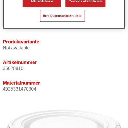
Alle ablehnen
Cookies akzeptieren
Bietet ein gutes Standvermögen.
Verfügt über ein hohes Deckvermögen.
Ihre Datenschutzrechte
Besitzt eine hohe Farbtongenauigkeit.
Kann mit Permasolid HS Klarlack überlackiert werden.
Produktvariante
Not available
Artikelnummer
36028810
Materialnummer
4025331470304