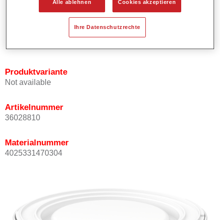
Alle ablehnen
Cookies akzeptieren
Bietet ein gutes Standvermögen.
Verfügt über ein hohes Deckvermögen.
Ihre Datenschutzrechte
Besitzt eine hohe Farbtongenauigkeit.
Kann mit Permasolid HS Klarlack überlackiert werden.
Produktvariante
Not available
Artikelnummer
36028810
Materialnummer
4025331470304