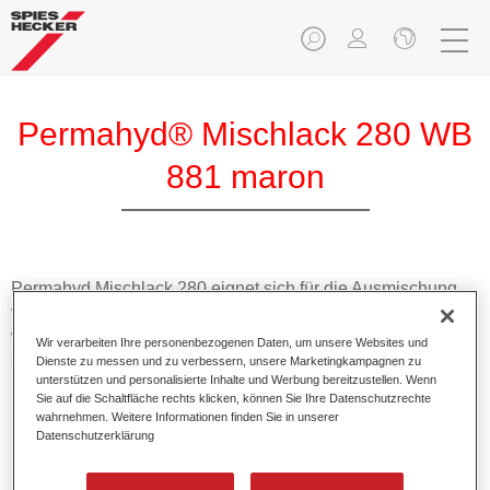
Permahyd® Mischlack 280 WB
881 maron
Permahyd Mischlack 280 eignet sich für die Ausmischung
von Permahyd Perlmutt Basislack 285, einem hochwertigen
wasserverdünnbaren Basislacksystem. Es basiert auf einer
Wir verarbeiten Ihre personenbezogenen Daten, um unsere Websites und
speziellen PU-Dispersionstechnologie für Uni- und
Dienste zu messen und zu verbessern, unsere Marketingkampagnen zu
unterstützen und personalisierte Inhalte und Werbung bereitzustellen. Wenn
Effektlackierungen.
Sie auf die Schaltfläche rechts klicken, können Sie Ihre Datenschutzrechte
wahrnehmen. Weitere Informationen finden Sie in unserer
Datenschutzerklärung
Produktmerkmale
Ermöglicht eine einfache und schnelle Verarbeitung in
1,5 Spritzgängen.