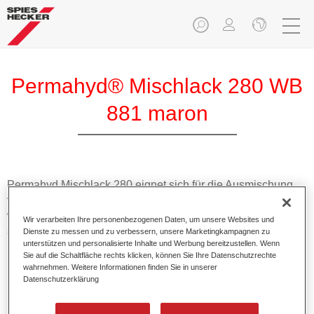
Permahyd® Mischlack 280 WB
881 maron
Permahyd Mischlack 280 eignet sich für die Ausmischung
von Permahyd Perlmutt Basislack 285, einem hochwertigen
wasserverdünnbaren Basislacksystem. Es basiert auf einer
Wir verarbeiten Ihre personenbezogenen Daten, um unsere Websites und
speziellen PU-Dispersionstechnologie für Uni- und
Dienste zu messen und zu verbessern, unsere Marketingkampagnen zu
unterstützen und personalisierte Inhalte und Werbung bereitzustellen. Wenn
Effektlackierungen.
Sie auf die Schaltfläche rechts klicken, können Sie Ihre Datenschutzrechte
wahrnehmen. Weitere Informationen finden Sie in unserer
Datenschutzerklärung
Produktmerkmale
Ermöglicht eine einfache und schnelle Verarbeitung in
1,5 Spritzgängen.