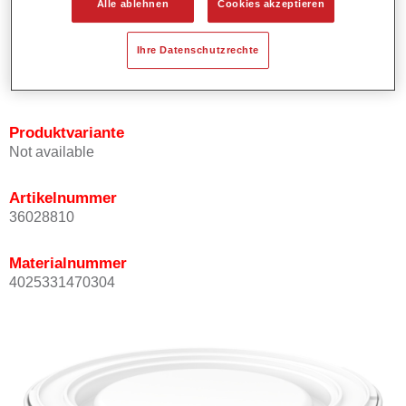
Alle ablehnen
Cookies akzeptieren
Bietet ein gutes Standvermögen.
Verfügt über ein hohes Deckvermögen.
Ihre Datenschutzrechte
Besitzt eine hohe Farbtongenauigkeit.
Kann mit Permasolid HS Klarlack überlackiert werden.
Produktvariante
Not available
Artikelnummer
36028810
Materialnummer
4025331470304