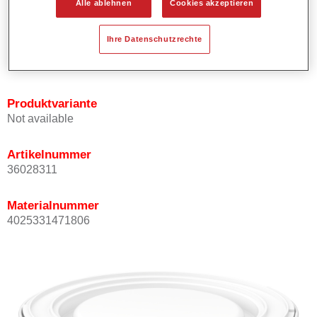
Alle ablehnen
Cookies akzeptieren
Bietet ein gutes Standvermögen.
Verfügt über ein hohes Deckvermögen.
Ihre Datenschutzrechte
Besitzt eine hohe Farbtongenauigkeit.
Kann mit Permasolid HS Klarlack überlackiert werden.
Produktvariante
Not available
Artikelnummer
36028311
Materialnummer
4025331471806