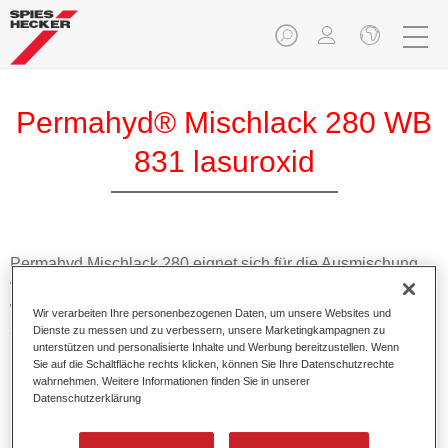
Permahyd® Mischlack 280 WB
831 lasuroxid
Permahyd Mischlack 280 eignet sich für die Ausmischung
von Permahyd Perlmutt Basislack 285, einem hochwertigen
wasserverdünnbaren Basislacksystem. Es basiert auf einer
Wir verarbeiten Ihre personenbezogenen Daten, um unsere Websites und
speziellen PU-Dispersionstechnologie für Uni- und
Dienste zu messen und zu verbessern, unsere Marketingkampagnen zu
unterstützen und personalisierte Inhalte und Werbung bereitzustellen. Wenn
Effektlackierungen.
Sie auf die Schaltfläche rechts klicken, können Sie Ihre Datenschutzrechte
wahrnehmen. Weitere Informationen finden Sie in unserer
Datenschutzerklärung
Produktmerkmale
Ermöglicht eine einfache und schnelle Verarbeitung in
1,5 Spritzgängen.