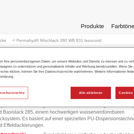
Produkte
Farbtön
acke
Permahyd® Mischlack 280 WB 831 lasuroxid
ten Ihre personenbezogenen Daten, um unsere Websites und Dienste zu messen und zu ver
pagnen zu unterstützen und personalisierte Inhalte und Werbung bereitzustellen. Wenn Sie a
 rechts klicken, können Sie Ihre Datenschutzrechte wahrnehmen. Weitere Informationen finde
Permahyd® Mischlack 280 
erklärung
enschutzrechte
Alle ablehnen
Cookies 
yd Mischlack 280 eignet sich für die Ausmischung von Permah
tt Basislack 285, einem hochwertigen wasserverdünnbaren
cksystem. Es basiert auf einer speziellen PU-Dispersionstechno
d Effektlackierungen.