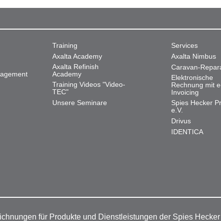
Training
Services
Axalta Academy
Axalta Nimbus
Axalta Refinish
Caravan-Repar
nagement
Academy
Elektronische
Training Videos "Video-
Rechnung mit e
TEC"
Invoicing
Unsere Seminare
Spies Hecker Pr
e.V.
Drivus
IDENTICA
ichnungen für Produkte und Dienstleistungen der Spies Hecke