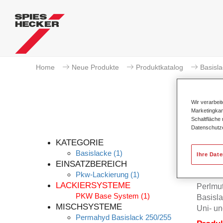
Home
Neue Produkte
Produktkatalog
Basisl
Wir verarbei
Marketingkam
Schaltfläche
Datenschutz
KATEGORIE
Basislacke
(1)
Ihre Dat
EINSATZBEREICH
Pkw-Lackierung
(1)
Permah
LACKIERSYSTEME
Perlmu
PKW Base System
(1)
Basisla
MISCHSYSTEME
Uni- un
Permahyd Basislack 250/255