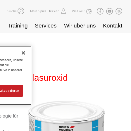
Suche
Mein Spies Hecker
Weltweit
e
Training
Services
Wir über uns
Kontakt
bessern, unsere
uf die
n Sie in unserer
WB 831 lasuroxid
akzeptieren
yd
logie für