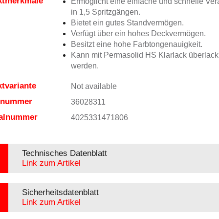
ktmerkmale
Ermöglicht eine einfache und schnelle Ver
in 1,5 Spritzgängen.
Bietet ein gutes Standvermögen.
Verfügt über ein hohes Deckvermögen.
Besitzt eine hohe Farbtongenauigkeit.
Kann mit Permasolid HS Klarlack überlacki
werden.
tvariante
Not available
elnummer
36028311
ialnummer
4025331471806
Technisches Datenblatt
Link zum Artikel
Sicherheitsdatenblatt
Link zum Artikel