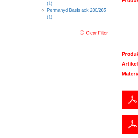
Produ
(1)
Permahyd Basislack 280/285
(1)
Clear Filter
Produk
Artik
Mater