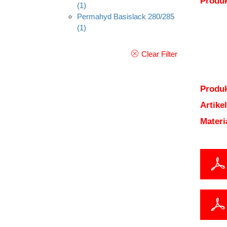
Produ
(1)
Permahyd Basislack 280/285
(1)
Clear Filter
Produk
Artik
Mater