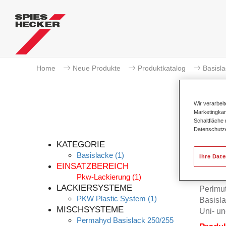
Home
Neue Produkte
Produktkatalog
Basisl
Wir verarbei
Marketingkam
Schaltfläche
Datenschutz
KATEGORIE
Basislacke
(1)
Ihre Dat
EINSATZBEREICH
Pkw-Lackierung
(1)
Permah
LACKIERSYSTEME
Perlmu
PKW Plastic System
(1)
Basisla
MISCHSYSTEME
Uni- un
Permahyd Basislack 250/255