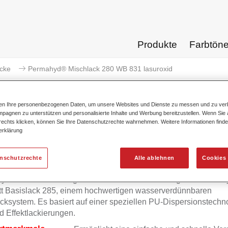
Produkte
Farbtön
acke
Permahyd® Mischlack 280 WB 831 lasuroxid
ten Ihre personenbezogenen Daten, um unsere Websites und Dienste zu messen und zu ver
pagnen zu unterstützen und personalisierte Inhalte und Werbung bereitzustellen. Wenn Sie a
 rechts klicken, können Sie Ihre Datenschutzrechte wahrnehmen. Weitere Informationen finde
Permahyd® Mischlack 280 
erklärung
enschutzrechte
Alle ablehnen
Cookies 
yd Mischlack 280 eignet sich für die Ausmischung von Permah
tt Basislack 285, einem hochwertigen wasserverdünnbaren
cksystem. Es basiert auf einer speziellen PU-Dispersionstechno
d Effektlackierungen.