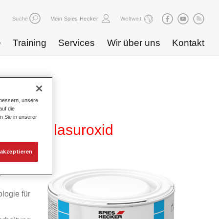
Suche
Mein Spies Hecker
Weltweit
e
Training
Services
Wir über uns
Kontakt
bessern, unsere
uf die
n Sie in unserer
WB 831 lasuroxid
akzeptieren
yd
logie für