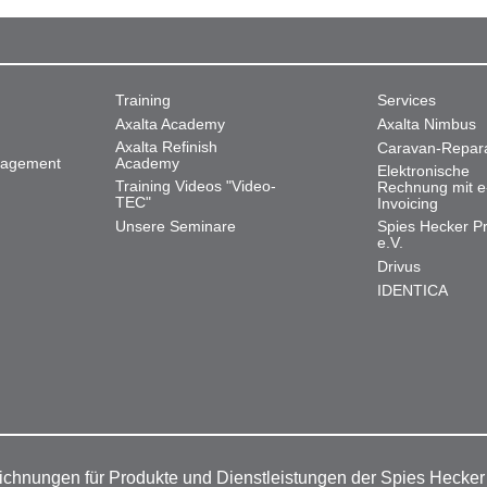
Training
Services
Axalta Academy
Axalta Nimbus
Axalta Refinish
Caravan-Repar
nagement
Academy
Elektronische
Training Videos "Video-
Rechnung mit e
TEC"
Invoicing
Unsere Seminare
Spies Hecker Pr
e.V.
Drivus
IDENTICA
ichnungen für Produkte und Dienstleistungen der Spies Hecke