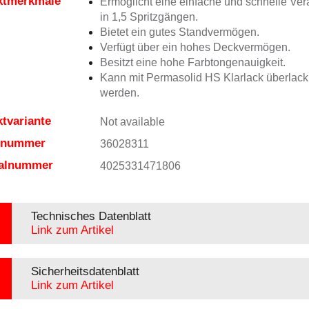
ktmerkmale
Ermöglicht eine einfache und schnelle Ver
in 1,5 Spritzgängen.
Bietet ein gutes Standvermögen.
Verfügt über ein hohes Deckvermögen.
Besitzt eine hohe Farbtongenauigkeit.
Kann mit Permasolid HS Klarlack überlacki
werden.
tvariante
Not available
elnummer
36028311
ialnummer
4025331471806
Technisches Datenblatt
Link zum Artikel
Sicherheitsdatenblatt
Link zum Artikel