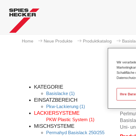
Home
Neue Produkte
Produktkatalog
Basisl
Wir verarbei
Marketingkam
Schaltfläche
Datenschutz
KATEGORIE
Basislacke
(1)
Ihre Dat
EINSATZBEREICH
Pkw-Lackierung
(1)
Permah
LACKIERSYSTEME
Perlmu
PKW Plastic System
(1)
Basisla
MISCHSYSTEME
Uni- un
Permahyd Basislack 250/255