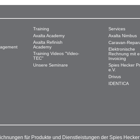
Training
Services
Axalta Academy
Axalta Nimbus
Axalta Refinish
Caravan-Repar
nagement
Academy
Elektronische
Training Videos "Video-
Rechnung mit e
TEC"
Invoicing
Unsere Seminare
Spies Hecker Pr
e.V.
Drivus
IDENTICA
ichnungen für Produkte und Dienstleistungen der Spies Hecke