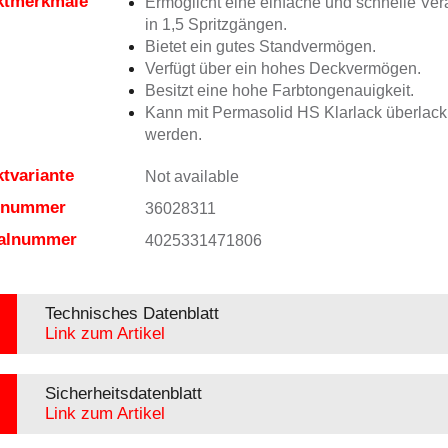
ktmerkmale
Ermöglicht eine einfache und schnelle Ver
in 1,5 Spritzgängen.
Bietet ein gutes Standvermögen.
Verfügt über ein hohes Deckvermögen.
Besitzt eine hohe Farbtongenauigkeit.
Kann mit Permasolid HS Klarlack überlacki
werden.
tvariante
Not available
elnummer
36028311
ialnummer
4025331471806
Technisches Datenblatt
Link zum Artikel
Sicherheitsdatenblatt
Link zum Artikel