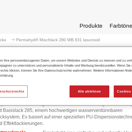
Produkte
Farbtön
acke
Permahyd® Mischlack 280 WB 831 lasuroxid
ten Ihre personenbezogenen Daten, um unsere Websites und Dienste zu messen und zu ver
pagnen zu unterstützen und personalisierte Inhalte und Werbung bereitzustellen. Wenn Sie a
 rechts klicken, können Sie Ihre Datenschutzrechte wahrnehmen. Weitere Informationen finde
Permahyd® Mischlack 280 
erklärung
enschutzrechte
Alle ablehnen
Cookies 
yd Mischlack 280 eignet sich für die Ausmischung von Permah
tt Basislack 285, einem hochwertigen wasserverdünnbaren
cksystem. Es basiert auf einer speziellen PU-Dispersionstechno
d Effektlackierungen.