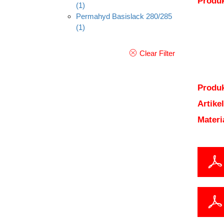
Produ
(1)
Permahyd Basislack 280/285
(1)
Clear Filter
Produk
Artik
Mater