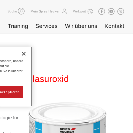
Suche
Mein Spies Hecker
Weltweit
e
Training
Services
Wir über uns
Kontakt
bessern, unsere
uf die
n Sie in unserer
WB 831 lasuroxid
akzeptieren
yd
logie für