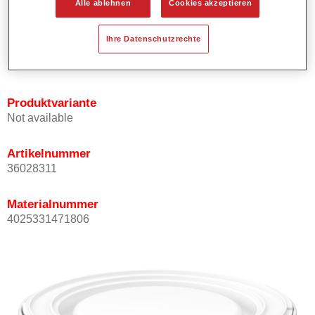
Alle ablehnen
Cookies akzeptieren
Bietet ein gutes Standvermögen.
Verfügt über ein hohes Deckvermögen.
Ihre Datenschutzrechte
Besitzt eine hohe Farbtongenauigkeit.
Kann mit Permasolid HS Klarlack überlackiert werden.
Produktvariante
Not available
Artikelnummer
36028311
Materialnummer
4025331471806