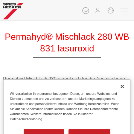
Permahyd® Mischlack 280 WB
831 lasuroxid
Permahyd Mischlack 280 eignet sich für die Ausmischung
von Permahyd Perlmutt Basislack 285, einem hochwertigen
wasserverdünnbaren Basislacksystem. Es basiert auf einer
Wir verarbeiten Ihre personenbezogenen Daten, um unsere Websites und
speziellen PU-Dispersionstechnologie für Uni- und
Dienste zu messen und zu verbessern, unsere Marketingkampagnen zu
unterstützen und personalisierte Inhalte und Werbung bereitzustellen. Wenn
Effektlackierungen.
Sie auf die Schaltfläche rechts klicken, können Sie Ihre Datenschutzrechte
wahrnehmen. Weitere Informationen finden Sie in unserer
Datenschutzerklärung
Produktmerkmale
Ermöglicht eine einfache und schnelle Verarbeitung in
1,5 Spritzgängen.