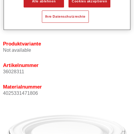
Alle ablehnen
Cookies akzeptieren
Bietet ein gutes Standvermögen.
Verfügt über ein hohes Deckvermögen.
Ihre Datenschutzrechte
Besitzt eine hohe Farbtongenauigkeit.
Kann mit Permasolid HS Klarlack überlackiert werden.
Produktvariante
Not available
Artikelnummer
36028311
Materialnummer
4025331471806