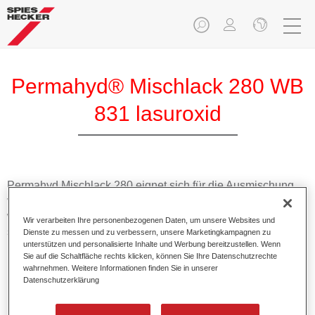
Permahyd® Mischlack 280 WB
831 lasuroxid
Permahyd Mischlack 280 eignet sich für die Ausmischung
von Permahyd Perlmutt Basislack 285, einem hochwertigen
wasserverdünnbaren Basislacksystem. Es basiert auf einer
Wir verarbeiten Ihre personenbezogenen Daten, um unsere Websites und
speziellen PU-Dispersionstechnologie für Uni- und
Dienste zu messen und zu verbessern, unsere Marketingkampagnen zu
unterstützen und personalisierte Inhalte und Werbung bereitzustellen. Wenn
Effektlackierungen.
Sie auf die Schaltfläche rechts klicken, können Sie Ihre Datenschutzrechte
wahrnehmen. Weitere Informationen finden Sie in unserer
Datenschutzerklärung
Produktmerkmale
Ermöglicht eine einfache und schnelle Verarbeitung in
1,5 Spritzgängen.