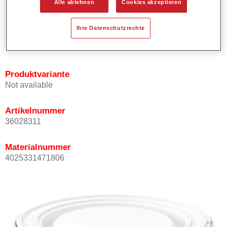
Alle ablehnen
Cookies akzeptieren
Bietet ein gutes Standvermögen.
Verfügt über ein hohes Deckvermögen.
Ihre Datenschutzrechte
Besitzt eine hohe Farbtongenauigkeit.
Kann mit Permasolid HS Klarlack überlackiert werden.
Produktvariante
Not available
Artikelnummer
36028311
Materialnummer
4025331471806