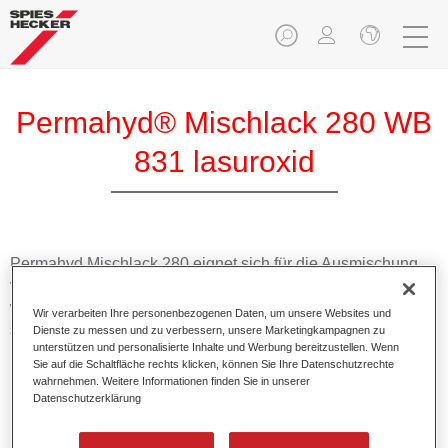
Permahyd® Mischlack 280 WB
831 lasuroxid
Permahyd Mischlack 280 eignet sich für die Ausmischung
von Permahyd Perlmutt Basislack 285, einem hochwertigen
wasserverdünnbaren Basislacksystem. Es basiert auf einer
Wir verarbeiten Ihre personenbezogenen Daten, um unsere Websites und
speziellen PU-Dispersionstechnologie für Uni- und
Dienste zu messen und zu verbessern, unsere Marketingkampagnen zu
unterstützen und personalisierte Inhalte und Werbung bereitzustellen. Wenn
Effektlackierungen.
Sie auf die Schaltfläche rechts klicken, können Sie Ihre Datenschutzrechte
wahrnehmen. Weitere Informationen finden Sie in unserer
Datenschutzerklärung
Produktmerkmale
Ermöglicht eine einfache und schnelle Verarbeitung in
1,5 Spritzgängen.