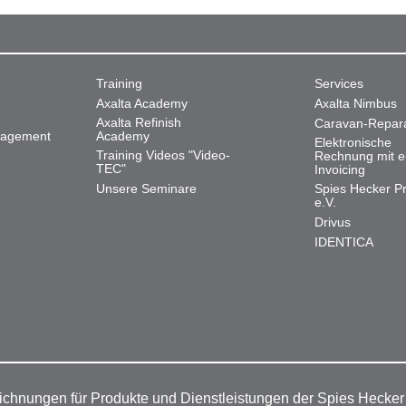
Training
Services
Axalta Academy
Axalta Nimbus
Axalta Refinish
Caravan-Repar
nagement
Academy
Elektronische
Training Videos "Video-
Rechnung mit e
TEC"
Invoicing
Unsere Seminare
Spies Hecker Pr
e.V.
Drivus
IDENTICA
ichnungen für Produkte und Dienstleistungen der Spies Hecke