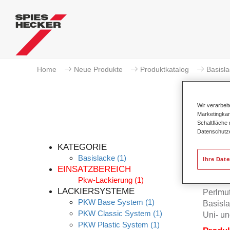
Home
Neue Produkte
Produktkatalog
Basisl
Wir verarbei
Marketingkam
Schaltfläche
Datenschutz
KATEGORIE
Basislacke
(1)
Ihre Dat
EINSATZBEREICH
Pkw-Lackierung
(1)
Permah
LACKIERSYSTEME
Perlmu
PKW Base System
(1)
Basisla
PKW Classic System
(1)
Uni- un
PKW Plastic System
(1)