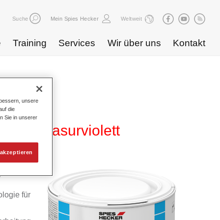
Suche
Mein Spies Hecker
Weltweit
e
Training
Services
Wir über uns
Kontakt
bessern, unsere
uf die
n Sie in unserer
 820 lasurviolett
akzeptieren
yd
logie für