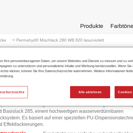
Produkte
Farbtön
acke
Permahyd® Mischlack 280 WB 820 lasurviolett
ten Ihre personenbezogenen Daten, um unsere Websites und Dienste zu messen und zu ver
pagnen zu unterstützen und personalisierte Inhalte und Werbung bereitzustellen. Wenn Sie a
 rechts klicken, können Sie Ihre Datenschutzrechte wahrnehmen. Weitere Informationen finde
Permahyd® Mischlack 280 WB
erklärung
enschutzrechte
Alle ablehnen
Cookies 
yd Mischlack 280 eignet sich für die Ausmischung von Permah
tt Basislack 285, einem hochwertigen wasserverdünnbaren
cksystem. Es basiert auf einer speziellen PU-Dispersionstechno
d Effektlackierungen.