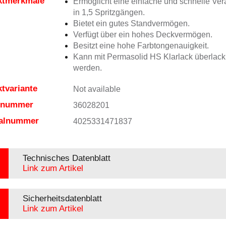
ktmerkmale
Ermöglicht eine einfache und schnelle Ver
in 1,5 Spritzgängen.
Bietet ein gutes Standvermögen.
Verfügt über ein hohes Deckvermögen.
Besitzt eine hohe Farbtongenauigkeit.
Kann mit Permasolid HS Klarlack überlacki
werden.
tvariante
Not available
elnummer
36028201
ialnummer
4025331471837
Technisches Datenblatt
Link zum Artikel
Sicherheitsdatenblatt
Link zum Artikel