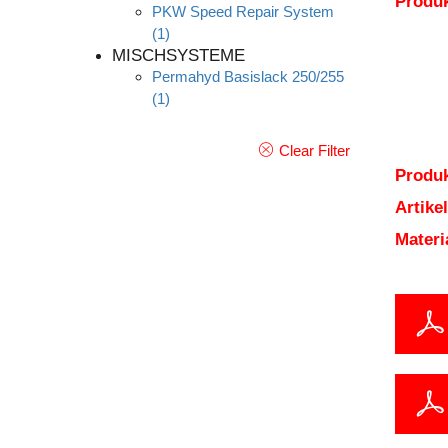
Produ
PKW Speed Repair System
(1)
MISCHSYSTEME
Permahyd Basislack 250/255
(1)
Clear Filter
Produk
Artik
Mater