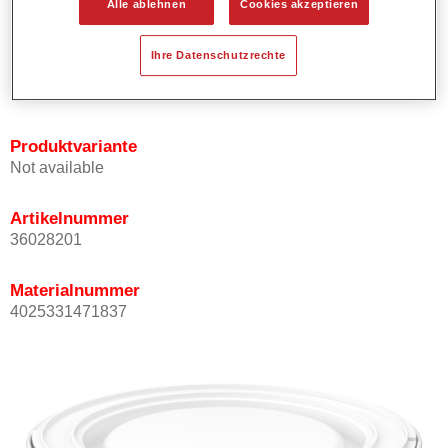
Alle ablehnen
Cookies akzeptieren
Bietet ein gutes Standvermögen.
Verfügt über ein hohes Deckvermögen.
Ihre Datenschutzrechte
Besitzt eine hohe Farbtongenauigkeit.
Kann mit Permasolid HS Klarlack überlackiert werden.
Produktvariante
Not available
Artikelnummer
36028201
Materialnummer
4025331471837