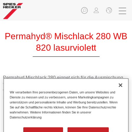
Permahyd® Mischlack 280 WB
820 lasurviolett
Permahyd Mischlack 280 eignet sich für die Ausmischung
von Permahyd Perlmutt Basislack 285, einem hochwertigen
wasserverdünnbaren Basislacksystem. Es basiert auf einer
Wir verarbeiten Ihre personenbezogenen Daten, um unsere Websites und
speziellen PU-Dispersionstechnologie für Uni- und
Dienste zu messen und zu verbessern, unsere Marketingkampagnen zu
unterstützen und personalisierte Inhalte und Werbung bereitzustellen. Wenn
Effektlackierungen.
Sie auf die Schaltfläche rechts klicken, können Sie Ihre Datenschutzrechte
wahrnehmen. Weitere Informationen finden Sie in unserer
Datenschutzerklärung
Produktmerkmale
Ermöglicht eine einfache und schnelle Verarbeitung in
1,5 Spritzgängen.