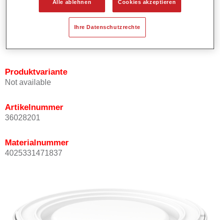
Alle ablehnen
Cookies akzeptieren
Bietet ein gutes Standvermögen.
Verfügt über ein hohes Deckvermögen.
Ihre Datenschutzrechte
Besitzt eine hohe Farbtongenauigkeit.
Kann mit Permasolid HS Klarlack überlackiert werden.
Produktvariante
Not available
Artikelnummer
36028201
Materialnummer
4025331471837