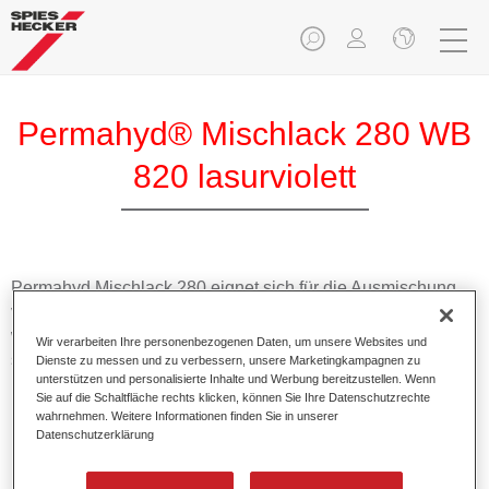
Permahyd® Mischlack 280 WB
820 lasurviolett
Permahyd Mischlack 280 eignet sich für die Ausmischung
von Permahyd Perlmutt Basislack 285, einem hochwertigen
wasserverdünnbaren Basislacksystem. Es basiert auf einer
Wir verarbeiten Ihre personenbezogenen Daten, um unsere Websites und
speziellen PU-Dispersionstechnologie für Uni- und
Dienste zu messen und zu verbessern, unsere Marketingkampagnen zu
unterstützen und personalisierte Inhalte und Werbung bereitzustellen. Wenn
Effektlackierungen.
Sie auf die Schaltfläche rechts klicken, können Sie Ihre Datenschutzrechte
wahrnehmen. Weitere Informationen finden Sie in unserer
Datenschutzerklärung
Produktmerkmale
Ermöglicht eine einfache und schnelle Verarbeitung in
1,5 Spritzgängen.