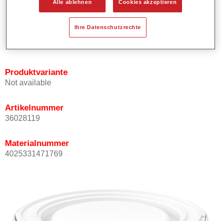
Alle ablehnen
Cookies akzeptieren
Bietet ein gutes Standvermögen.
Verfügt über ein hohes Deckvermögen.
Ihre Datenschutzrechte
Besitzt eine hohe Farbtongenauigkeit.
Kann mit Permasolid HS Klarlack überlackiert werden.
Produktvariante
Not available
Artikelnummer
36028119
Materialnummer
4025331471769