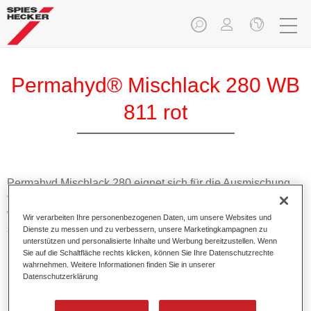
Permahyd® Mischlack 280 WB
811 rot
Permahyd Mischlack 280 eignet sich für die Ausmischung
von Permahyd Perlmutt Basislack 285, einem hochwertigen
wasserverdünnbaren Basislacksystem. Es basiert auf einer
Wir verarbeiten Ihre personenbezogenen Daten, um unsere Websites und
speziellen PU-Dispersionstechnologie für Uni- und
Dienste zu messen und zu verbessern, unsere Marketingkampagnen zu
unterstützen und personalisierte Inhalte und Werbung bereitzustellen. Wenn
Effektlackierungen.
Sie auf die Schaltfläche rechts klicken, können Sie Ihre Datenschutzrechte
wahrnehmen. Weitere Informationen finden Sie in unserer
Datenschutzerklärung
Produktmerkmale
Ermöglicht eine einfache und schnelle Verarbeitung in
1,5 Spritzgängen.