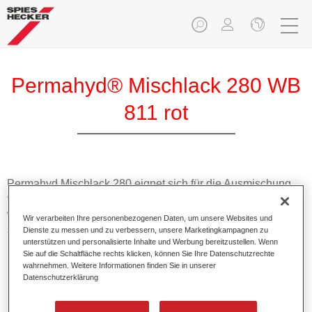
Permahyd® Mischlack 280 WB
811 rot
Permahyd Mischlack 280 eignet sich für die Ausmischung
von Permahyd Perlmutt Basislack 285, einem hochwertigen
wasserverdünnbaren Basislacksystem. Es basiert auf einer
Wir verarbeiten Ihre personenbezogenen Daten, um unsere Websites und
speziellen PU-Dispersionstechnologie für Uni- und
Dienste zu messen und zu verbessern, unsere Marketingkampagnen zu
unterstützen und personalisierte Inhalte und Werbung bereitzustellen. Wenn
Effektlackierungen.
Sie auf die Schaltfläche rechts klicken, können Sie Ihre Datenschutzrechte
wahrnehmen. Weitere Informationen finden Sie in unserer
Datenschutzerklärung
Produktmerkmale
Ermöglicht eine einfache und schnelle Verarbeitung in
1,5 Spritzgängen.