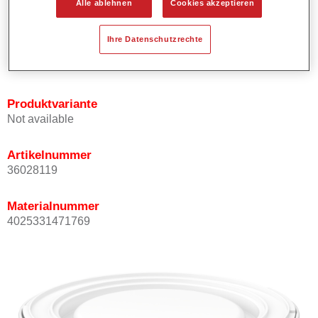
Alle ablehnen
Cookies akzeptieren
Bietet ein gutes Standvermögen.
Verfügt über ein hohes Deckvermögen.
Ihre Datenschutzrechte
Besitzt eine hohe Farbtongenauigkeit.
Kann mit Permasolid HS Klarlack überlackiert werden.
Produktvariante
Not available
Artikelnummer
36028119
Materialnummer
4025331471769