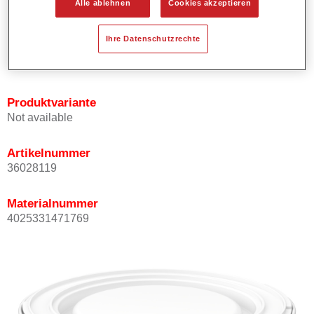
Alle ablehnen
Cookies akzeptieren
Bietet ein gutes Standvermögen.
Verfügt über ein hohes Deckvermögen.
Ihre Datenschutzrechte
Besitzt eine hohe Farbtongenauigkeit.
Kann mit Permasolid HS Klarlack überlackiert werden.
Produktvariante
Not available
Artikelnummer
36028119
Materialnummer
4025331471769