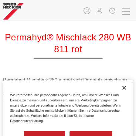
Permahyd® Mischlack 280 WB
811 rot
Permahyd Mischlack 280 eignet sich für die Ausmischung
von Permahyd Perlmutt Basislack 285, einem hochwertigen
wasserverdünnbaren Basislacksystem. Es basiert auf einer
Wir verarbeiten Ihre personenbezogenen Daten, um unsere Websites und
speziellen PU-Dispersionstechnologie für Uni- und
Dienste zu messen und zu verbessern, unsere Marketingkampagnen zu
unterstützen und personalisierte Inhalte und Werbung bereitzustellen. Wenn
Effektlackierungen.
Sie auf die Schaltfläche rechts klicken, können Sie Ihre Datenschutzrechte
wahrnehmen. Weitere Informationen finden Sie in unserer
Datenschutzerklärung
Produktmerkmale
Ermöglicht eine einfache und schnelle Verarbeitung in
1,5 Spritzgängen.