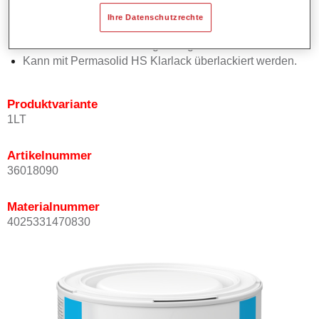
Bietet ein gutes Standvermögen.
Ihre Datenschutzrechte
Verfügt über ein hohes Deckvermögen.
Besitzt eine hohe Farbtongenauigkeit.
Kann mit Permasolid HS Klarlack überlackiert werden.
Produktvariante
1LT
Artikelnummer
36018090
Materialnummer
4025331470830