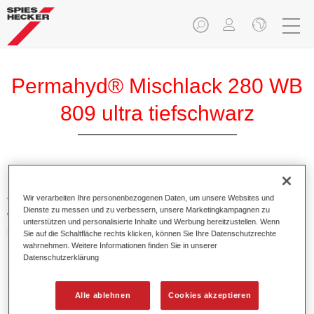
Permahyd® Mischlack 280 WB
809 ultra tiefschwarz
Permahyd Mischlack 280 eignet sich für die Ausmischung
Wir verarbeiten Ihre personenbezogenen Daten, um unsere Websites und
von Permahyd Perlmutt Basislack 285, einem hochwertigen
Dienste zu messen und zu verbessern, unsere Marketingkampagnen zu
wasserverdünnbaren Basislacksystem. Es basiert auf einer
unterstützen und personalisierte Inhalte und Werbung bereitzustellen. Wenn
speziellen PU-Dispersionstechnologie für Uni- und
Sie auf die Schaltfläche rechts klicken, können Sie Ihre Datenschutzrechte
Effektlackierungen.
wahrnehmen. Weitere Informationen finden Sie in unserer
Datenschutzerklärung
Produktmerkmale
Alle ablehnen
Cookies akzeptieren
Ermöglicht eine einfache und schnelle Verarbeitung in
1,5 Spritzgängen.