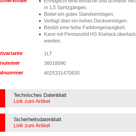
ktmerkmale
Ermöglicht eine einfache und schnelle Ver
in 1,5 Spritzgängen.
Bietet ein gutes Standvermögen.
Verfügt über ein hohes Deckvermögen.
Besitzt eine hohe Farbtongenauigkeit.
Kann mit Permasolid HS Klarlack überlacki
werden.
tvariante
1LT
elnummer
36018090
ialnummer
4025331470830
Technisches Datenblatt
Link zum Artikel
Sicherheitsdatenblatt
Link zum Artikel