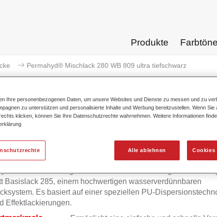
Produkte
Farbtön
acke
Permahyd® Mischlack 280 WB 809 ultra tiefschwarz
ten Ihre personenbezogenen Daten, um unsere Websites und Dienste zu messen und zu ver
pagnen zu unterstützen und personalisierte Inhalte und Werbung bereitzustellen. Wenn Sie a
 rechts klicken, können Sie Ihre Datenschutzrechte wahrnehmen. Weitere Informationen finde
Permahyd® Mischlack 280 WB 8
erklärung
enschutzrechte
Alle ablehnen
Cookies 
yd Mischlack 280 eignet sich für die Ausmischung von Permah
tt Basislack 285, einem hochwertigen wasserverdünnbaren
cksystem. Es basiert auf einer speziellen PU-Dispersionstechno
d Effektlackierungen.