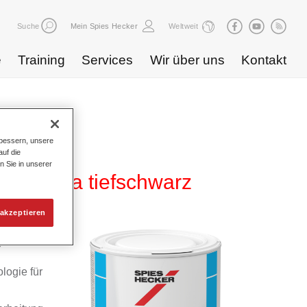
Suche
Mein Spies Hecker
Weltweit
e
Training
Services
Wir über uns
Kontakt
bessern, unsere
uf die
n Sie in unserer
09 ultra tiefschwarz
akzeptieren
yd
logie für