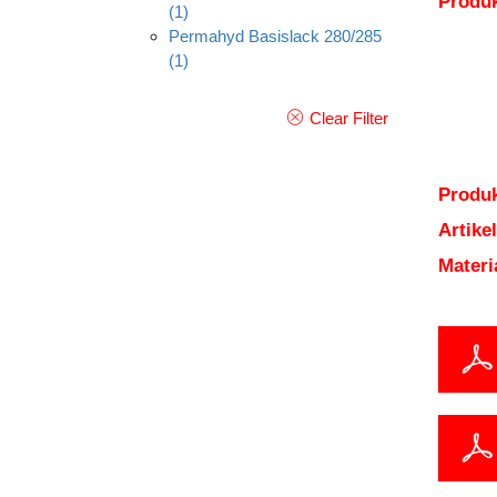
Produ
(1)
Permahyd Basislack 280/285
(1)
Clear Filter
Produk
Artik
Mater