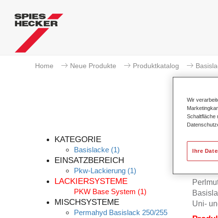
Home
Neue Produkte
Produktkatalog
Basisl
Wir verarbei
Marketingkam
Schaltfläche
Datenschutz
KATEGORIE
Basislacke
(1)
Ihre Dat
EINSATZBEREICH
Pkw-Lackierung
(1)
Permah
LACKIERSYSTEME
Perlmu
PKW Base System
(1)
Basisla
MISCHSYSTEME
Uni- un
Permahyd Basislack 250/255