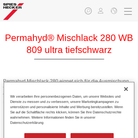
Permahyd® Mischlack 280 WB
809 ultra tiefschwarz
Permahyd Mischlack 280 eignet sich für die Ausmischung
von Permahyd Perlmutt Basislack 285, einem hochwertigen
wasserverdünnbaren Basislacksystem. Es basiert auf einer
Wir verarbeiten Ihre personenbezogenen Daten, um unsere Websites und
speziellen PU-Dispersionstechnologie für Uni- und
Dienste zu messen und zu verbessern, unsere Marketingkampagnen zu
unterstützen und personalisierte Inhalte und Werbung bereitzustellen. Wenn
Effektlackierungen.
Sie auf die Schaltfläche rechts klicken, können Sie Ihre Datenschutzrechte
wahrnehmen. Weitere Informationen finden Sie in unserer
Datenschutzerklärung
Produktmerkmale
Ermöglicht eine einfache und schnelle Verarbeitung in
1,5 Spritzgängen.