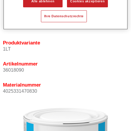
Alle ablehnen
Cookies akzeptieren
Bietet ein gutes Standvermögen.
Verfügt über ein hohes Deckvermögen.
Ihre Datenschutzrechte
Besitzt eine hohe Farbtongenauigkeit.
Kann mit Permasolid HS Klarlack überlackiert werden.
Produktvariante
1LT
Artikelnummer
36018090
Materialnummer
4025331470830