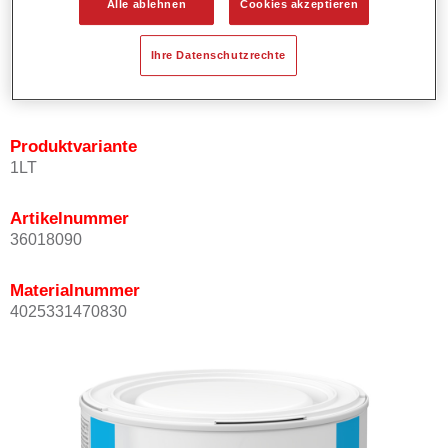
Alle ablehnen
Cookies akzeptieren
Bietet ein gutes Standvermögen.
Verfügt über ein hohes Deckvermögen.
Ihre Datenschutzrechte
Besitzt eine hohe Farbtongenauigkeit.
Kann mit Permasolid HS Klarlack überlackiert werden.
Produktvariante
1LT
Artikelnummer
36018090
Materialnummer
4025331470830