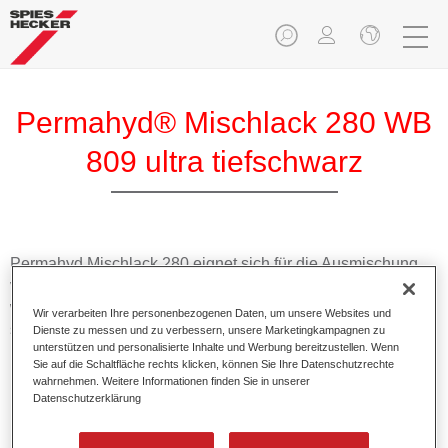
Permahyd® Mischlack 280 WB
809 ultra tiefschwarz
Permahyd Mischlack 280 eignet sich für die Ausmischung
von Permahyd Perlmutt Basislack 285, einem hochwertigen
wasserverdünnbaren Basislacksystem. Es basiert auf einer
Wir verarbeiten Ihre personenbezogenen Daten, um unsere Websites und
speziellen PU-Dispersionstechnologie für Uni- und
Dienste zu messen und zu verbessern, unsere Marketingkampagnen zu
unterstützen und personalisierte Inhalte und Werbung bereitzustellen. Wenn
Effektlackierungen.
Sie auf die Schaltfläche rechts klicken, können Sie Ihre Datenschutzrechte
wahrnehmen. Weitere Informationen finden Sie in unserer
Datenschutzerklärung
Produktmerkmale
Ermöglicht eine einfache und schnelle Verarbeitung in
1,5 Spritzgängen.