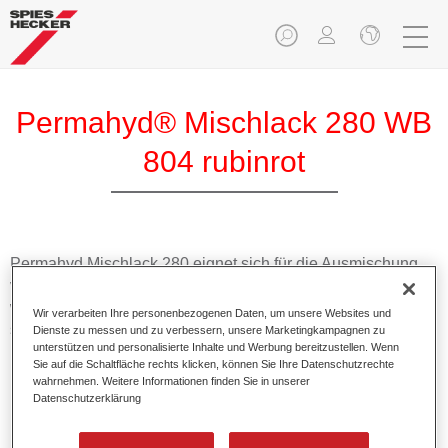
Permahyd® Mischlack 280 WB
804 rubinrot
Permahyd Mischlack 280 eignet sich für die Ausmischung
von Permahyd Perlmutt Basislack 285, einem hochwertigen
wasserverdünnbaren Basislacksystem. Es basiert auf einer
Wir verarbeiten Ihre personenbezogenen Daten, um unsere Websites und
speziellen PU-Dispersionstechnologie für Uni- und
Dienste zu messen und zu verbessern, unsere Marketingkampagnen zu
unterstützen und personalisierte Inhalte und Werbung bereitzustellen. Wenn
Effektlackierungen.
Sie auf die Schaltfläche rechts klicken, können Sie Ihre Datenschutzrechte
wahrnehmen. Weitere Informationen finden Sie in unserer
Datenschutzerklärung
Produktmerkmale
Ermöglicht eine einfache und schnelle Verarbeitung in
1,5 Spritzgängen.