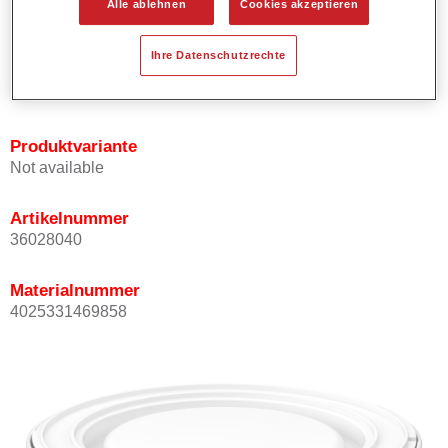
Alle ablehnen
Cookies akzeptieren
Bietet ein gutes Standvermögen.
Verfügt über ein hohes Deckvermögen.
Ihre Datenschutzrechte
Besitzt eine hohe Farbtongenauigkeit.
Kann mit Permasolid HS Klarlack überlackiert werden.
Produktvariante
Not available
Artikelnummer
36028040
Materialnummer
4025331469858