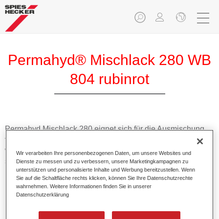
Permahyd® Mischlack 280 WB
804 rubinrot
Permahyd Mischlack 280 eignet sich für die Ausmischung
von Permahyd Perlmutt Basislack 285, einem hochwertigen
wasserverdünnbaren Basislacksystem. Es basiert auf einer
Wir verarbeiten Ihre personenbezogenen Daten, um unsere Websites und
speziellen PU-Dispersionstechnologie für Uni- und
Dienste zu messen und zu verbessern, unsere Marketingkampagnen zu
unterstützen und personalisierte Inhalte und Werbung bereitzustellen. Wenn
Effektlackierungen.
Sie auf die Schaltfläche rechts klicken, können Sie Ihre Datenschutzrechte
wahrnehmen. Weitere Informationen finden Sie in unserer
Datenschutzerklärung
Produktmerkmale
Ermöglicht eine einfache und schnelle Verarbeitung in
1,5 Spritzgängen.