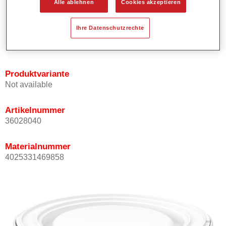
Alle ablehnen
Cookies akzeptieren
Bietet ein gutes Standvermögen.
Verfügt über ein hohes Deckvermögen.
Ihre Datenschutzrechte
Besitzt eine hohe Farbtongenauigkeit.
Kann mit Permasolid HS Klarlack überlackiert werden.
Produktvariante
Not available
Artikelnummer
36028040
Materialnummer
4025331469858