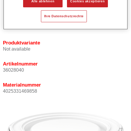
Alle ablehnen
Cookies akzeptieren
Bietet ein gutes Standvermögen.
Verfügt über ein hohes Deckvermögen.
Ihre Datenschutzrechte
Besitzt eine hohe Farbtongenauigkeit.
Kann mit Permasolid HS Klarlack überlackiert werden.
Produktvariante
Not available
Artikelnummer
36028040
Materialnummer
4025331469858