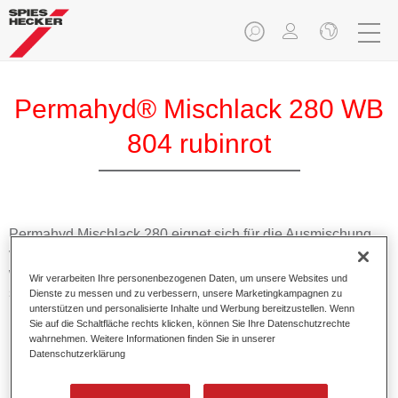
Permahyd® Mischlack 280 WB
804 rubinrot
Permahyd Mischlack 280 eignet sich für die Ausmischung
von Permahyd Perlmutt Basislack 285, einem hochwertigen
wasserverdünnbaren Basislacksystem. Es basiert auf einer
Wir verarbeiten Ihre personenbezogenen Daten, um unsere Websites und
speziellen PU-Dispersionstechnologie für Uni- und
Dienste zu messen und zu verbessern, unsere Marketingkampagnen zu
unterstützen und personalisierte Inhalte und Werbung bereitzustellen. Wenn
Effektlackierungen.
Sie auf die Schaltfläche rechts klicken, können Sie Ihre Datenschutzrechte
wahrnehmen. Weitere Informationen finden Sie in unserer
Datenschutzerklärung
Produktmerkmale
Ermöglicht eine einfache und schnelle Verarbeitung in
1,5 Spritzgängen.