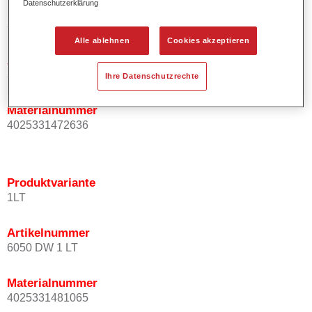
Datenschutzerklärung
Produktvariante
3.5LT
Alle ablehnen
Cookies akzeptieren
Artikelnummer
37360504
Ihre Datenschutzrechte
Materialnummer
4025331472636
Produktvariante
1LT
Artikelnummer
6050 DW 1 LT
Materialnummer
4025331481065