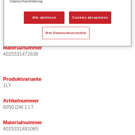
Datenschutzerklärung
Produktvariante
3.5LT
Alle ablehnen
Cookies akzeptieren
Artikelnummer
37360504
Ihre Datenschutzrechte
Materialnummer
4025331472636
Produktvariante
1LT
Artikelnummer
6050 DW 1 LT
Materialnummer
4025331481065